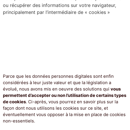
ou récupérer des informations sur votre navigateur,
principalement par l’intermédiaire de « cookies »
Ces informations, qui peuvent concerner vos préférences, ou
votre appareil internet (ordinateur, tablette ou mobile), sont
principalement utilisées
pour faire fonctionner le site
comme vous le souhaitez
. Elles ne sont pas identifiables
personnellement, mais peuvent être utilisées pour vous offrir
une expérience Web plus personnalisée.
Parce que les données personnes digitales sont enfin
considérées à leur juste valeur et que la législation a
évolué, nous avons mis en oeuvre des solutions qui
vous
permettent d’accepter ou non l’utilisation de certains types
de cookies
. Ci-après, vous pourrez en savoir plus sur la
façon dont nous utilisons les cookies sur ce site, et
éventuellement vous opposer à la mise en place de cookies
non-essentiels.