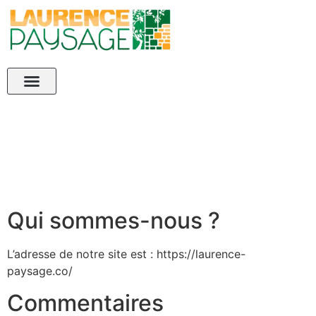
Politique de
confidentialité
Qui sommes nous ?
Steel Clôtures
Nos services
Qui sommes-nous ?
L’adresse de notre site est : https://laurence-
paysage.co/
Commentaires